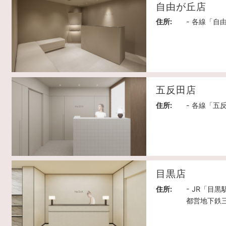
自由が丘店
住所:
- 各線「自
五反田店
住所:
- 各線「五
目黒店
住所:
- JR「目
都営地下鉄