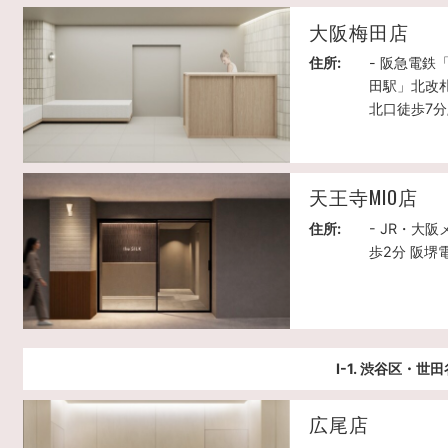
大阪梅田店
住所:
- 阪急電鉄
田駅」北改札
北口徒歩7分
天王寺MIO店
住所:
- JR・大
歩2分 阪堺
Ⅰ-1. 渋谷区・世
広尾店