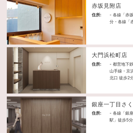
赤坂見附店
住所:
- 各線「赤
分・各線「
大門浜松町店
住所:
- 都営地下
山手線・京
北口 徒歩2
銀座一丁目さ
住所:
- 各線「銀
駅」徒歩5