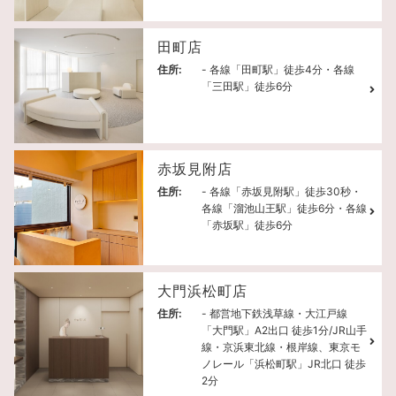
田町店
住所:
- 各線「田町駅」徒歩4分・各線
「三田駅」徒歩6分
赤坂見附店
住所:
- 各線「赤坂見附駅」徒歩30秒・
各線「溜池山王駅」徒歩6分・各線
「赤坂駅」徒歩6分
大門浜松町店
住所:
- 都営地下鉄浅草線・大江戸線
「大門駅」A2出口 徒歩1分/JR山手
線・京浜東北線・根岸線、東京モ
ノレール「浜松町駅」JR北口 徒歩
2分