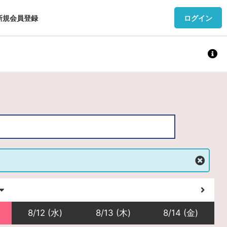
新規会員登録
ログイン
8/12 (水)
8/13 (木)
8/14 (金)