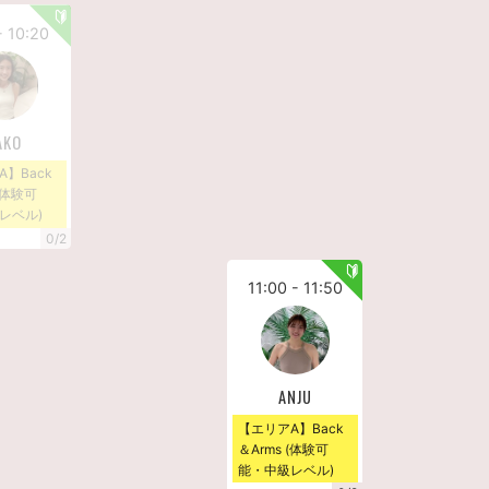
- 10:20
ぜひこの機会に the SILK を体験してみませんか？
【 体験受講ご希望の方へ 】
初心者マーク:マーク（Intro）が体験レッスン対象と
AKO
】Back
【 スケジュールが合わない方へ 】
 (体験可
レベル)
公式LINE限定『先行体験予約』を受付中！
0/2
翌月スケジュール公開を誰よりも早く受け取れます
11:00 - 11:50
▼▼ 公式LINE登録はこちら ▼▼
https://x.gd/geZ7a
ANJU
【エリアA】Back
＆Arms (体験可
能・中級レベル)