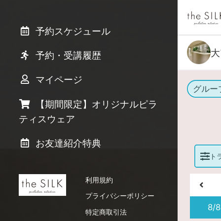
予約スケジュール
大
予約・受講履歴
マイページ
グルー
【期間限定】オリジナルピラ
ティスウェア
お友達紹介特典
ト
利用規約
プライバシーポリシー
8/8
特定商取引法