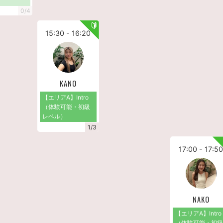
0/4
15:30 - 16:20
KANO
【エリアA】Intro
（体験可能・初級
レベル）
1/3
17:00 - 17:5
NAKO
【エリアA】Intro
（体験可能・初級