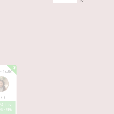
0/2
- 14:50
RIE
】Intro
能・初級