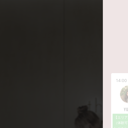
14:00 
YU
【エリアA
（体験可