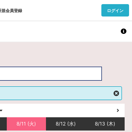
新規会員登録
ログイン
8/11 (火)
8/12 (水)
8/13 (木)