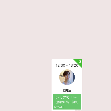
ぜひこの機会に the SILK を体験してみませんか？
【 体験受講ご希望の方へ 】
初心者マーク:マーク（Intro）が体験レッスン対象と
【 スケジュールが合わない方へ 】
公式LINE限定『先行体験予約』を受付中！
翌月スケジュール公開を誰よりも早く受け取れます
12:30 - 13:20
▼▼ 公式LINE登録はこちら ▼▼
https://lstep.app/MTMDPkG
RUKA
【エリアB】Intro
（体験可能・初級
レベル）