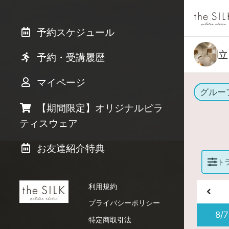
予約スケジュール
立
予約・受講履歴
マイページ
グルー
【期間限定】オリジナルピラ
ティスウェア
お友達紹介特典
ト
利用規約
プライバシーポリシー
8/7
特定商取引法