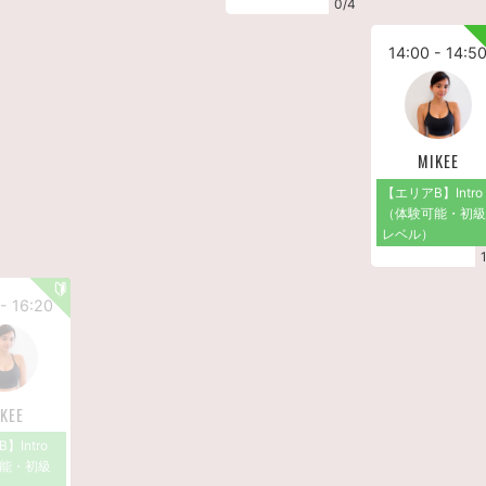
0/4
14:00 - 14:5
MIKEE
【エリアB】Intro
（体験可能・初級
レベル）
- 16:20
KEE
】Intro
能・初級