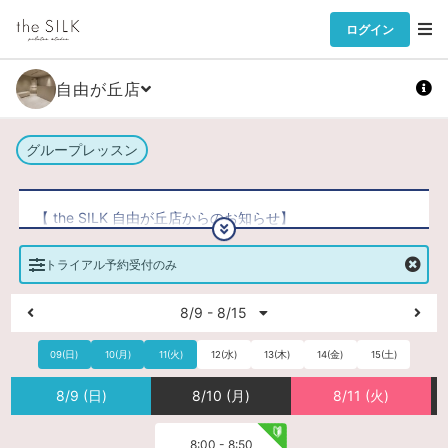
ログイン
自由が丘店
グループレッスン
【 the SILK 自由が丘店からのお知らせ】
★ 今だけお得な4大キャンペーン実施中 ★
トライアル予約受付のみ
①体験料0円
②手ぶらで体験セット付き
8/9 - 8/15
③入会金11,000円 → 0円
④事務手数料1,100円 → 0円
09(日)
10(月)
11(火)
12(水)
13(木)
14(金)
15(土)
※ キャンペーンには諸条件がございます
8/9 (日)
8/10 (月)
8/11 (火)
ぜひこの機会に the SILK を体験してみませんか？
8:00 - 8:50