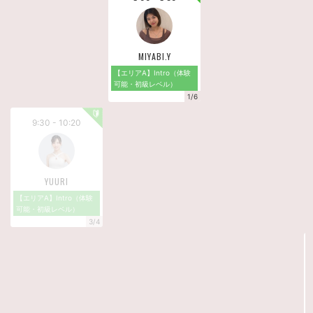
【 体験受講ご希望の方へ 】
初心者マーク:マーク（Intro / Back&Arms）が体験レッスン
対象となります
MIYABI.Y
【 スケジュールが合わない方へ 】
【エリアA】Intro（体験
公式LINE限定『先行体験予約』を受付中！
可能・初級レベル）
1/6
翌月スケジュール公開を誰よりも早く受け取れます
9:30 - 10:20
▼▼ 公式LINE登録はこちら ▼▼
https://lstep.app/akLOY9v
YUURI
【エリアA】Intro（体験
可能・初級レベル）
3/4