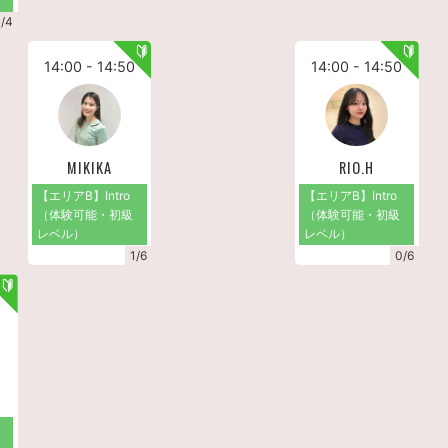
/4
14:00 - 14:50
14:00 - 14:50
MIKIKA
RIO.H
【エリアB】Intro
【エリアB】Intro
（体験可能・初級
（体験可能・初級
レベル）
レベル）
1/6
0/6
0