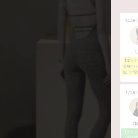
14:00 
U
【エリアB
＆Arms
能・中級
17:00 
AM
【エリアB
（体験可