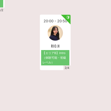
0/2
20:00 - 20:50
RIO.H
【エリアB】Intro
（体験可能・初級
レベル）
2/4