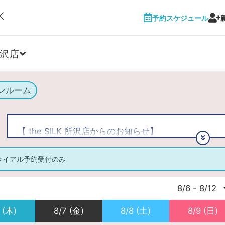
予約スケジュール
沢店
ンルーム
【 the SILK 所沢店からのお知らせ】
★ 今だけお得な4大キャンペーン実施中 ★
ライアル予約受付のみ
①体験料0円
②手ぶらで体験セット付き
8/6 - 8/12
③入会金11,000円 → 0円
④事務手数料1,100円 → 0円
 (木)
8/7 (金)
8/8 (土)
8/9 (日)
⑤初月会費 半額