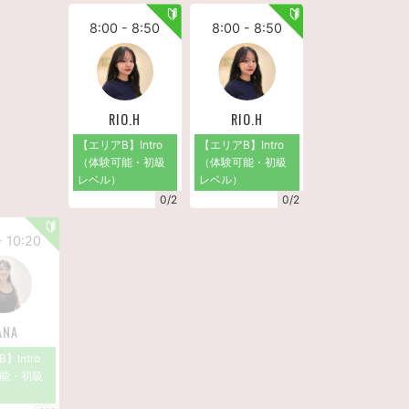
※ キャンペーンには諸条件がございます
8:00 - 8:50
8:00 - 8:50
ぜひこの機会に the SILK を体験してみませんか？
【 体験受講ご希望の方へ 】
初心者マーク:マーク（Intro / Back&Arms）が体
RIO.H
RIO.H
【エリアB】Intro
【エリアB】Intro
【 スケジュールが合わない方へ 】
（体験可能・初級
（体験可能・初級
レベル）
レベル）
公式LINE限定『先行体験予約』を受付中！
0/2
0/2
翌月スケジュール公開を誰よりも早く受け取れます
- 10:20
▼▼ 公式LINE登録はこちら ▼▼
https://lstep.app/N1xKpwM
ANA
】Intro
能・初級