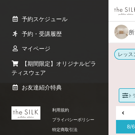
予約スケジュール
所
予約・受講履歴
マイページ
レッス
【期間限定】オリジナルピラ
ティスウェア
お友達紹介特典
ト
利用規約
プライバシーポリシー
8/6
特定商取引法