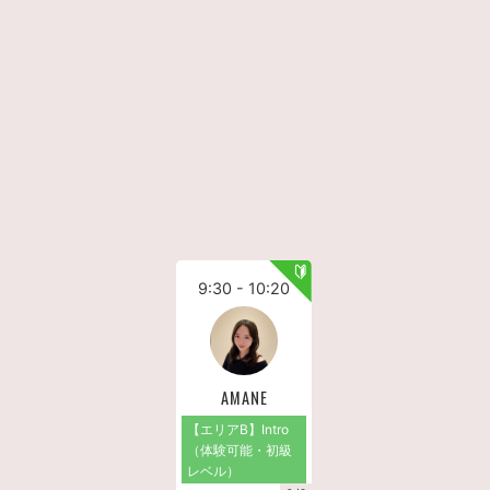
験レッスン対象となります
9:30 - 10:20
AMANE
【エリアB】Intro
（体験可能・初級
レベル）