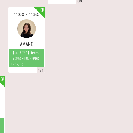
0/6
11:00 - 11:50
AMANE
【エリアB】Intro
（体験可能・初級
レベル）
1/4
0