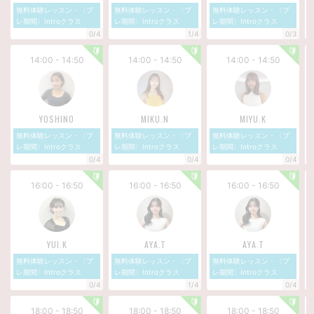
無料体験レッスン・〈プ
無料体験レッスン・〈プ
無料体験レッスン・〈プ
レ期間〉Introクラス
レ期間〉Introクラス
レ期間〉Introクラス
0/4
1/4
0/3
14:00 - 14:50
14:00 - 14:50
14:00 - 14:50
YOSHINO
MIKU.N
MIYU.K
無料体験レッスン・〈プ
無料体験レッスン・〈プ
無料体験レッスン・〈プ
レ期間〉Introクラス
レ期間〉Introクラス
レ期間〉Introクラス
0/4
0/4
0/4
16:00 - 16:50
16:00 - 16:50
16:00 - 16:50
YUI.K
AYA.T
AYA.T
無料体験レッスン・〈プ
無料体験レッスン・〈プ
無料体験レッスン・〈プ
レ期間〉Introクラス
レ期間〉Introクラス
レ期間〉Introクラス
0/4
1/4
0/4
18:00 - 18:50
18:00 - 18:50
18:00 - 18:50